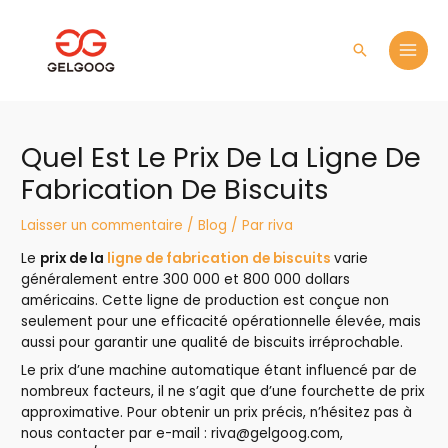
Aller
MAI
au
MEN
Recherche
contenu
Navigation
de
Quel Est Le Prix De La Ligne De
l’article
Fabrication De Biscuits
Laisser un commentaire
/
Blog
/ Par
riva
Le
prix de la
ligne de fabrication de biscuits
varie
généralement entre 300 000 et 800 000 dollars
américains. Cette ligne de production est conçue non
seulement pour une efficacité opérationnelle élevée, mais
aussi pour garantir une qualité de biscuits irréprochable.
Le prix d’une machine automatique étant influencé par de
nombreux facteurs, il ne s’agit que d’une fourchette de prix
approximative. Pour obtenir un prix précis, n’hésitez pas à
nous contacter par e-mail : riva@gelgoog.com,