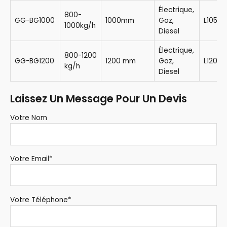
Électrique,
800-
GG-BG1000
1000mm
Gaz,
L105m
1000kg/h
Diesel
Électrique,
800-1200
GG-BG1200
1200 mm
Gaz,
L120m
kg/h
Diesel
Laissez Un Message Pour Un Devis
Votre Nom
Votre Email*
Votre Téléphone*