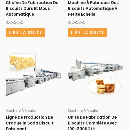
Chaîne De Fabrication De
Machine À Fabriquer Des
Biscuits Durs Et Mous
Biscuits Automatique À
Automatique
Petite Échelle
Note
Note
0
0
LIRE LA SUITE
LIRE LA SUITE
sur
sur
5
5
Machine À Mouler
Machine À Mouler
Ligne De Production De
Unité De Fabrication De
Craquelin Soda Biscuit
Biscuits Complète Avec
Fabricant
100-300KG/H