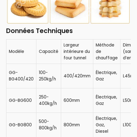
Données Techniques
Largeur
Méthode
Dimen
Modèle
Capacité
intérieure du
de
(sans
four tunnel
chauffage
d’emba
GG-
100-
Électrique,
400/420mm
L45m*
BG400/420
250kg/h
Gaz
250-
Électrique,
GG-BG600
600mm
L50m*
400kg/h
Gaz
Électrique,
500-
GG-BG800
800mm
Gaz,
L100m
800kg/h
Diesel