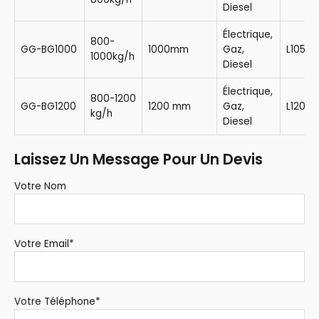
Diesel
Électrique,
800-
GG-BG1000
1000mm
Gaz,
L105m
1000kg/h
Diesel
Électrique,
800-1200
GG-BG1200
1200 mm
Gaz,
L120m
kg/h
Diesel
Laissez Un Message Pour Un Devis
Votre Nom
Votre Email*
Votre Téléphone*