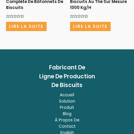
Complète De Bâtonnets De
Biscuits Au Thé Sur Mesure
Biscuits
1000 Kg/H
Note
Note
0
0
LIRE LA SUITE
LIRE LA SUITE
sur
sur
5
5
Fabricant
De
Ligne De Production
De Biscuits
Accueil
Solution
Produit
Blog
À Propos De
Contact
English