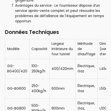
gingembre.
Avantages du service : Le fournisseur dispose d’un
service après-vente complet et peut résoudre les
problèmes de défaillance de l’équipement en temps
opportun.
Données Techniques
Largeur
Méthode
Dimen
Modèle
Capacité
intérieure du
de
(sans
four tunnel
chauffage
d’emba
GG-
100-
Électrique,
400/420mm
L45m*
BG400/420
250kg/h
Gaz
250-
Électrique,
GG-BG600
600mm
L50m*
400kg/h
Gaz
Électrique,
500-
GG-BG800
800mm
Gaz,
L100m
800kg/h