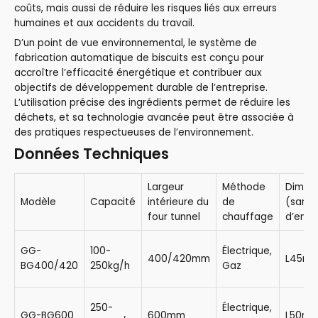
coûts, mais aussi de réduire les risques liés aux erreurs
humaines et aux accidents du travail.
D’un point de vue environnemental, le système de
fabrication automatique de biscuits est conçu pour
accroître l’efficacité énergétique et contribuer aux
objectifs de développement durable de l’entreprise.
L’utilisation précise des ingrédients permet de réduire les
déchets, et sa technologie avancée peut être associée à
des pratiques respectueuses de l’environnement.
Données Techniques
Largeur
Méthode
Dimen
Modèle
Capacité
intérieure du
de
(sans
four tunnel
chauffage
d’emba
GG-
100-
Électrique,
400/420mm
L45m*
BG400/420
250kg/h
Gaz
250-
Électrique,
GG-BG600
600mm
L50m*