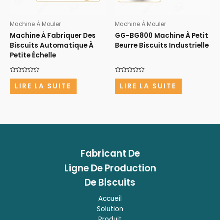
Machine À Mouler
Machine À Mouler
Machine À Fabriquer Des
GG-BG800 Machine À Petit
Biscuits Automatique À
Beurre Biscuits Industrielle
Petite Échelle
Note
Note
0
0
LIRE LA SUITE
LIRE LA SUITE
sur
sur
5
5
Fabricant
De
Ligne De Production
De Biscuits
Accueil
Solution
Produit