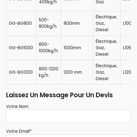
400kg/h
Gaz
Électrique,
500-
GG-BG800
800mm
Gaz,
L100m
800kg/h
Diesel
Électrique,
800-
GG-BG1000
1000mm
Gaz,
L105m
1000kg/h
Diesel
Électrique,
800-1200
GG-BG1200
1200 mm
Gaz,
L120m
kg/h
Diesel
Laissez Un Message Pour Un Devis
Votre Nom
Votre Email*