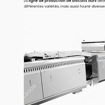
La
ligne de production de biscuits durs
déve
différentes variétés, mais aussi fournir dive