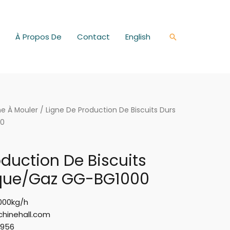
À Propos De
Contact
English
Rechercher
e À Mouler
/ Ligne De Production De Biscuits Durs
00
oduction De Biscuits
ique/Gaz GG-BG1000
000kg/h
hinehall.com
956