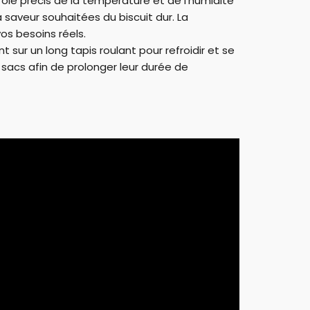
rôle précis de la température et de l’humidité
a saveur souhaitées du biscuit dur. La
os besoins réels.
t sur un long tapis roulant pour refroidir et se
 sacs afin de prolonger leur durée de