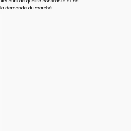
ts durs de qualité constante et de
 à la demande du marché.