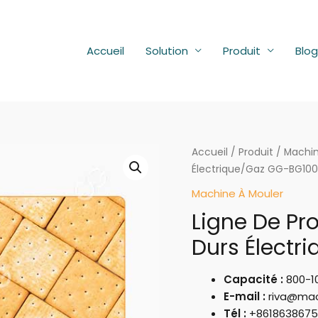
Accueil
Solution
Produit
Blog
Accueil
/
Produit
/
Machin
Électrique/Gaz GG-BG10
Machine À Mouler
Ligne De Pr
Durs Électr
Capacité :
800-1
E-mail :
riva@mac
Tél :
+8618638675